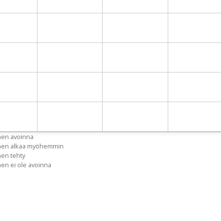
nen avoinna
inen alkaa myöhemmin
nen tehty
nen ei ole avoinna