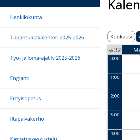
Kalen
Henkilökunta
Kuukausi
Tapahtumakalenteri 2025-2026
32
M
vk
Työ- ja loma-ajat lv 2025-2026
0:00
Week 32
2026-
1:00
Englanti
2:00
Erityisopetus
3:00
Iltapäiväkerho
4:00
Kasvatuskeskustelu