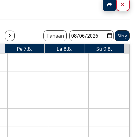
Jaa
Sulj
Tänään
Pe
7.8.
La
8.8.
Su
9.8.
i
Perjantai
Lauantai
Sunnuntai
 Thursday
2026-08-07 Friday
2026-08-08 Saturday
2026-08-09 Sund