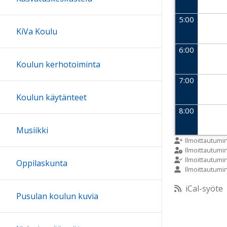
5:00
KiVa Koulu
6:00
Koulun kerhotoiminta
7:00
Koulun käytänteet
8:00
Musiikki
9:00
Ilmoittautumi
Ilmoittautum
Ilmoittautumi
Oppilaskunta
Ilmoittautumi
10:00
iCal-syöte
Pusulan koulun kuvia
11:00