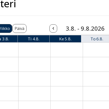
teri
3.8. - 9.8.2026
Viikko
Päivä
a
3.8.
Ti
4.8.
Ke
5.8.
To
6.8.
Maanantai
Tiistai
Keskiviikko
Torsta
08-03 Monday
2026-08-04 Tuesday
2026-08-05 Wednesday
2026-08-06