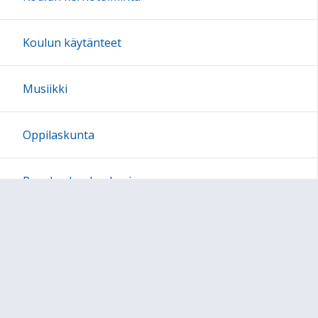
Koulun käytänteet
Musiikki
Oppilaskunta
Pusulan koulun kuvia
Järjestyssäännöt
Ajankohtaista