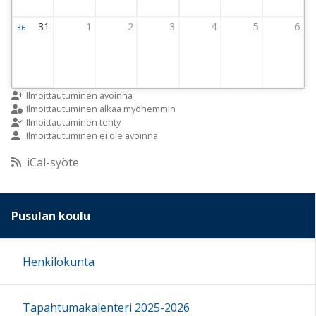
31
1
2
3
4
5
6
36
Viikko 36
31 August 2026 Thursday
1 September 2026 Thursday
2 September 2026 Thursday
3 September 2026 Thursday
4 September 2026 Thursday
5 September 2026 
6 Septemb
Ilmoittautuminen avoinna
Ilmoittautuminen alkaa myöhemmin
Ilmoittautuminen tehty
Ilmoittautuminen ei ole avoinna
iCal-syöte
Pusulan koulu
Henkilökunta
Tapahtumakalenteri 2025-2026