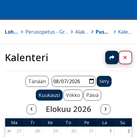
Lohja, Lojo
>
Perusopetus - Grundläggande utbildning
>
Alakoulut
>
Pusulan koulu
>
Kalenteri
Kalenteri
Jaa
Sul
Tänään
Kuukausi
Viikko
Päivä
Elokuu 2026
Ma
Ti
Ke
To
Pe
La
Su
Maanantai
Tiistai
Keskiviikko
Torstai
Perjantai
Lauantai
Sunnun
27
28
29
30
31
1
2
31
Viikko 31