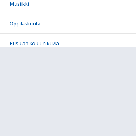
Musiikki
Oppilaskunta
Pusulan koulun kuvia
Järjestyssäännöt
Ajankohtaista
Sivun alkuun