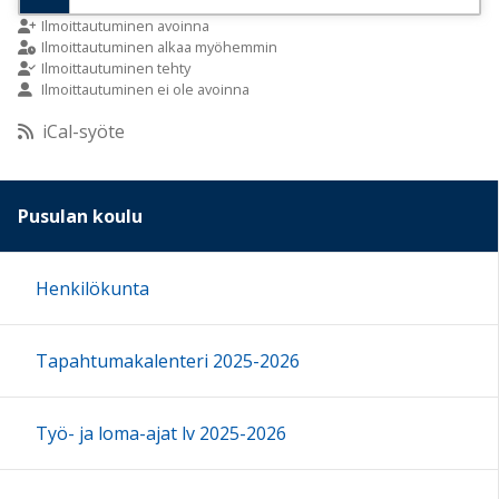
9:00
Ilmoittautuminen avoinna
Ilmoittautuminen alkaa myöhemmin
Ilmoittautuminen tehty
Ilmoittautuminen ei ole avoinna
10:00
iCal-syöte
11:00
Pusulan koulu
12:00
Henkilökunta
13:00
Tapahtumakalenteri 2025-2026
14:00
15:00
Työ- ja loma-ajat lv 2025-2026
16:00