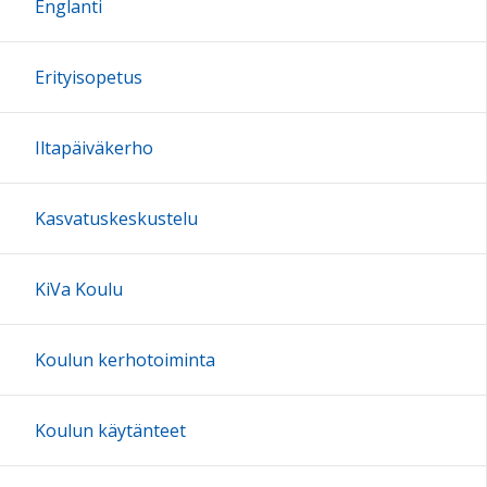
Englanti
17:00
Erityisopetus
18:00
Iltapäiväkerho
19:00
Kasvatuskeskustelu
20:00
KiVa Koulu
21:00
Koulun kerhotoiminta
22:00
Koulun käytänteet
23:00