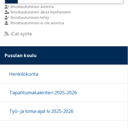
9:00
Ilmoittautuminen avoinna
Ilmoittautuminen alkaa myöhemmin
Ilmoittautuminen tehty
Ilmoittautuminen ei ole avoinna
10:00
iCal-syöte
11:00
Pusulan koulu
12:00
Henkilökunta
13:00
Tapahtumakalenteri 2025-2026
14:00
15:00
Työ- ja loma-ajat lv 2025-2026
16:00