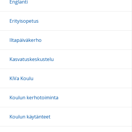
Englanti
17:00
Erityisopetus
18:00
Iltapäiväkerho
19:00
Kasvatuskeskustelu
20:00
KiVa Koulu
21:00
Koulun kerhotoiminta
22:00
Koulun käytänteet
23:00