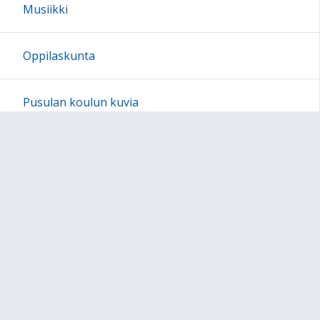
Musiikki
Oppilaskunta
Pusulan koulun kuvia
Järjestyssäännöt
Ajankohtaista
Sivun alkuun