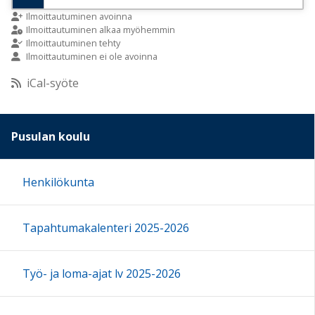
9:00
Ilmoittautuminen avoinna
Ilmoittautuminen alkaa myöhemmin
Ilmoittautuminen tehty
Ilmoittautuminen ei ole avoinna
10:00
iCal-syöte
11:00
Pusulan koulu
12:00
Henkilökunta
13:00
Tapahtumakalenteri 2025-2026
14:00
15:00
Työ- ja loma-ajat lv 2025-2026
16:00