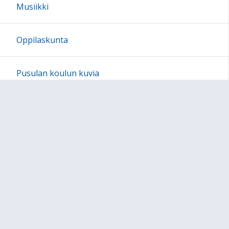
Musiikki
Oppilaskunta
Pusulan koulun kuvia
Järjestyssäännöt
Ajankohtaista
Sivun alkuun