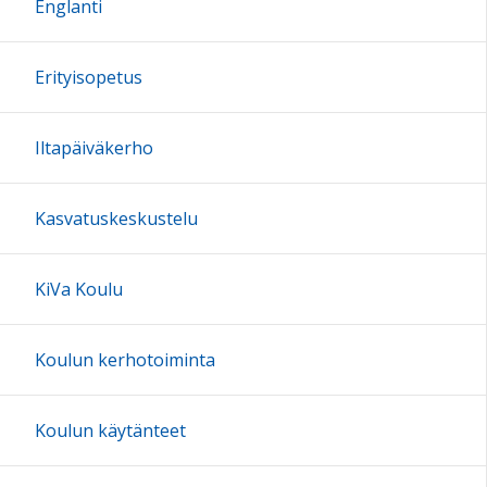
Englanti
17:00
Erityisopetus
18:00
Iltapäiväkerho
19:00
Kasvatuskeskustelu
20:00
KiVa Koulu
21:00
Koulun kerhotoiminta
22:00
Koulun käytänteet
23:00