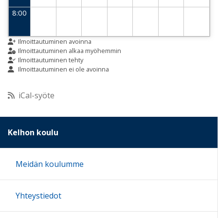
8:00
9:00
Ilmoittautuminen avoinna
Ilmoittautuminen alkaa myöhemmin
Ilmoittautuminen tehty
Ilmoittautuminen ei ole avoinna
10:00
iCal-syöte
11:00
12:00
Kelhon koulu
13:00
Meidän koulumme
14:00
Yhteystiedot
15:00