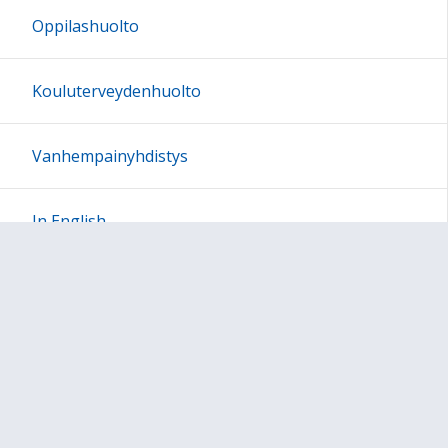
Oppilashuolto
23:00
Kouluterveydenhuolto
Vanhempainyhdistys
In English
Sivun alkuun
Ohjeet
Saavutettavuus