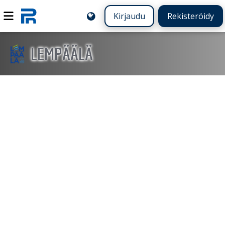
Kirjaudu
Rekisteröidy
LEMPÄÄLÄ