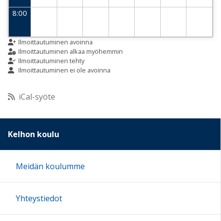
8:00
9:00
Ilmoittautuminen avoinna
Ilmoittautuminen alkaa myöhemmin
Ilmoittautuminen tehty
Ilmoittautuminen ei ole avoinna
10:00
iCal-syöte
11:00
12:00
Kelhon koulu
13:00
Meidän koulumme
14:00
Yhteystiedot
15:00