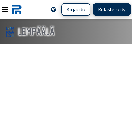
Kirjaudu
Rekisteröidy
LEMPÄÄLÄ