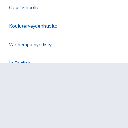
Oppilashuolto
23:00
Kouluterveydenhuolto
Vanhempainyhdistys
In English
Sivun alkuun
Ohjeet
Saavutettavuus