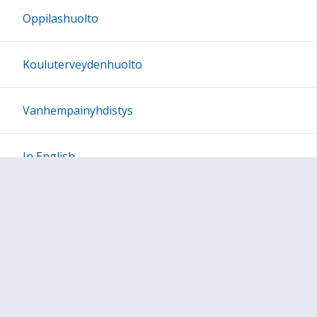
Oppilashuolto
23:00
Kouluterveydenhuolto
Vanhempainyhdistys
In English
Sivun alkuun
Ohjeet
Saavutettavuus