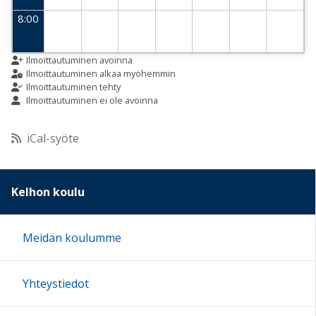
8:00
9:00
Ilmoittautuminen avoinna
Ilmoittautuminen alkaa myöhemmin
Ilmoittautuminen tehty
Ilmoittautuminen ei ole avoinna
10:00
iCal-syöte
11:00
12:00
Kelhon koulu
13:00
Meidän koulumme
14:00
Yhteystiedot
15:00