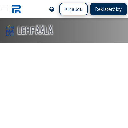
Kirjaudu
Rekisteröidy
LEMPÄÄLÄ