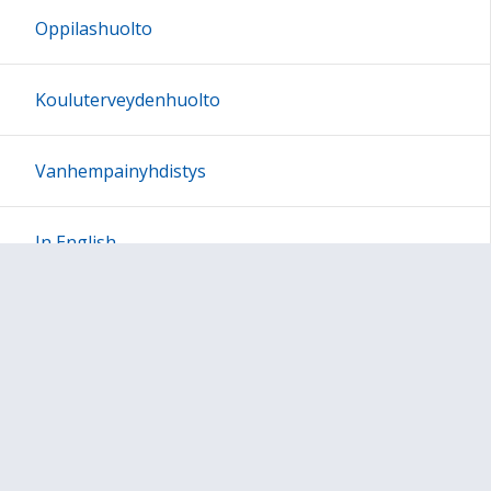
Oppilashuolto
23:00
Kouluterveydenhuolto
Vanhempainyhdistys
In English
Sivun alkuun
Ohjeet
Saavutettavuus