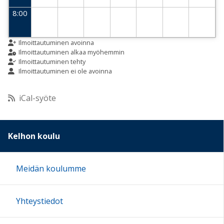
8:00
9:00
Ilmoittautuminen avoinna
Ilmoittautuminen alkaa myöhemmin
Ilmoittautuminen tehty
Ilmoittautuminen ei ole avoinna
10:00
iCal-syöte
11:00
12:00
Kelhon koulu
13:00
Meidän koulumme
14:00
Yhteystiedot
15:00