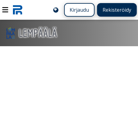
Kirjaudu
Rekisteröidy
LEMPÄÄLÄ