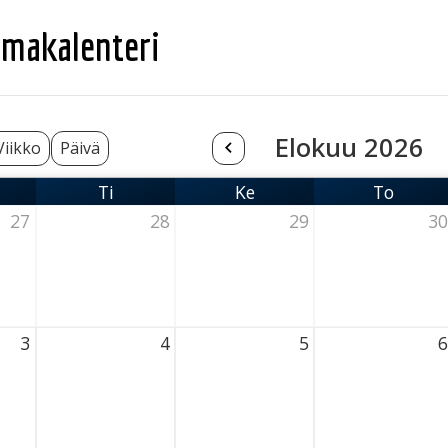
makalenteri
Elokuu 2026
Viikko
Päivä
Ti
Ke
To
nantai
Tiistai
Keskiviikko
Torstai
27
28
29
30
6 Thursday
28 July 2026 Thursday
29 July 2026 Thursday
30 July 2026 Th
3
4
5
6
026 Thursday
4 August 2026 Thursday
5 August 2026 Thursday
6 August 2026 