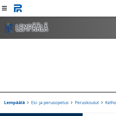
LEMPÄÄLÄ
Lempäälä
>
Esi- ja perusopetus
>
Peruskoulut
>
Kelho