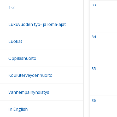
33
Viikko 33
1-2
10 August 
Lukuvuoden työ- ja loma-ajat
34
Viikko 34
Luokat
17 August 
Oppilashuolto
35
Viikko 35
24 August 
Kouluterveydenhuolto
Vanhempainyhdistys
36
Viikko 36
31 August 
In English