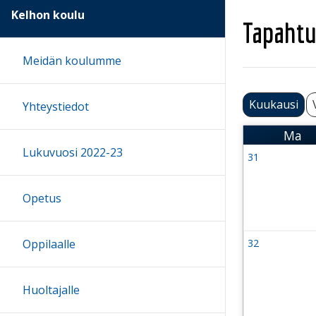
Kelhon koulu
Tapahtu
Meidän koulumme
Kuukausi
Yhteystiedot
Ma
Maa
Lukuvuosi 2022-23
31
Viikko 31
27 July 202
Opetus
Oppilaalle
32
Viikko 32
3 August 2
Huoltajalle