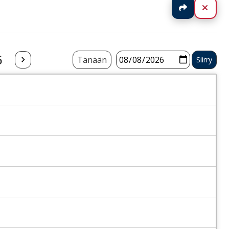
Jaa
Sulj
6
Tänään