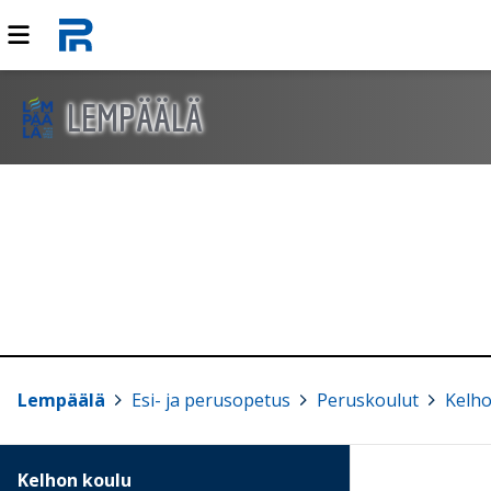
LEMPÄÄLÄ
Lempäälä
>
Esi- ja perusopetus
>
Peruskoulut
>
Kelho
Kelhon koulu