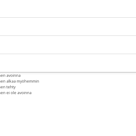
nen avoinna
inen alkaa myöhemmin
nen tehty
nen ei ole avoinna