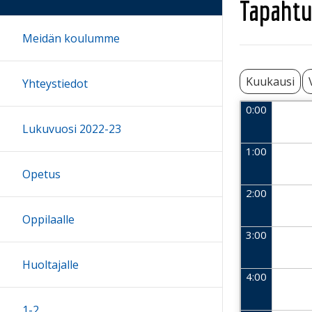
Tapahtu
Meidän koulumme
Kuukausi
Yhteystiedot
0:00
Lukuvuosi 2022-23
1:00
Opetus
2:00
Oppilaalle
3:00
Huoltajalle
4:00
1-2