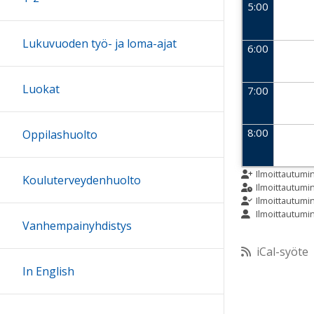
5:00
Lukuvuoden työ- ja loma-ajat
6:00
Luokat
7:00
8:00
Oppilashuolto
9:00
Ilmoittautumi
Kouluterveydenhuolto
Ilmoittautum
Ilmoittautumi
Ilmoittautumi
10:00
Vanhempainyhdistys
iCal-syöte
11:00
In English
12:00