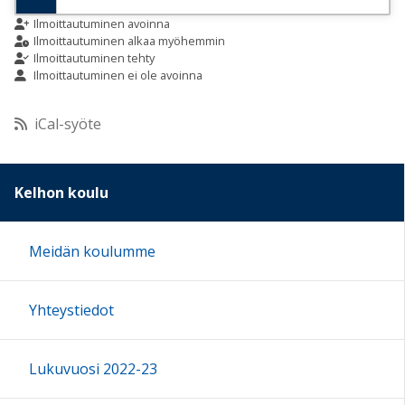
9:00
Ilmoittautuminen avoinna
Ilmoittautuminen alkaa myöhemmin
Ilmoittautuminen tehty
Ilmoittautuminen ei ole avoinna
10:00
iCal-syöte
11:00
12:00
Kelhon koulu
13:00
Meidän koulumme
14:00
Yhteystiedot
15:00
Lukuvuosi 2022-23
16:00