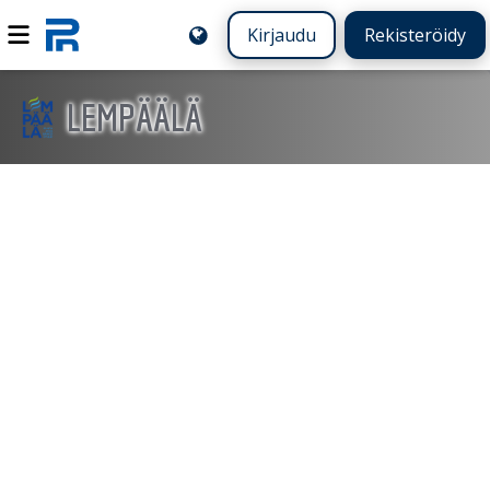
Kirjaudu
Rekisteröidy
LEMPÄÄLÄ