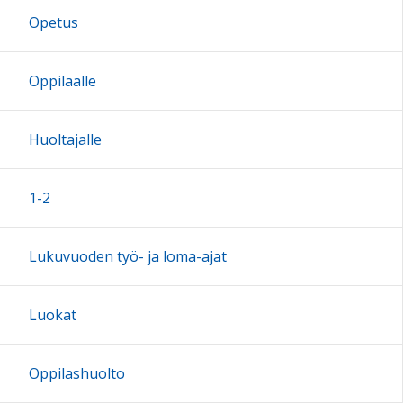
Opetus
17:00
Oppilaalle
18:00
Huoltajalle
19:00
1-2
20:00
Lukuvuoden työ- ja loma-ajat
21:00
Luokat
22:00
Oppilashuolto
23:00