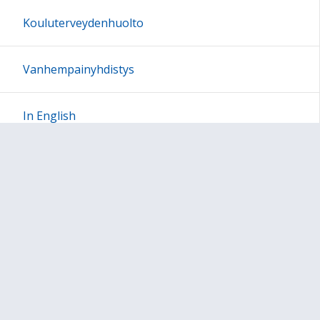
Kouluterveydenhuolto
Vanhempainyhdistys
In English
Sivun alkuun
Ohjeet
Saavutettavuus
Yksityisyydensuoja