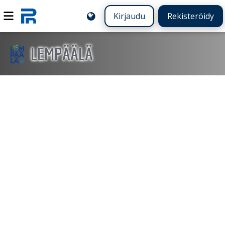
Kirjaudu
Rekisteröidy
LEMPÄÄLÄ