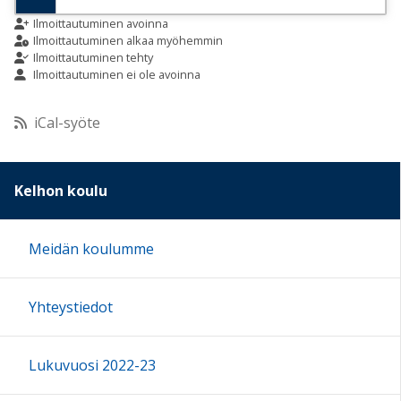
9:00
Ilmoittautuminen avoinna
Ilmoittautuminen alkaa myöhemmin
Ilmoittautuminen tehty
Ilmoittautuminen ei ole avoinna
10:00
iCal-syöte
11:00
12:00
Kelhon koulu
13:00
Meidän koulumme
14:00
Yhteystiedot
15:00
Lukuvuosi 2022-23
16:00