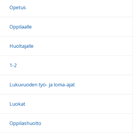
Opetus
17:00
Oppilaalle
18:00
Huoltajalle
19:00
1-2
20:00
Lukuvuoden työ- ja loma-ajat
21:00
Luokat
22:00
Oppilashuolto
23:00