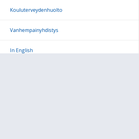
Kouluterveydenhuolto
Vanhempainyhdistys
In English
Sivun alkuun
Ohjeet
Saavutettavuus
Yksityisyydensuoja