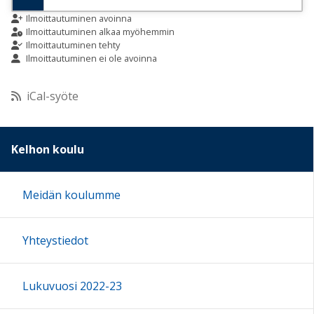
9:00
Ilmoittautuminen avoinna
Ilmoittautuminen alkaa myöhemmin
Ilmoittautuminen tehty
Ilmoittautuminen ei ole avoinna
10:00
iCal-syöte
11:00
12:00
Kelhon koulu
13:00
Meidän koulumme
14:00
Yhteystiedot
15:00
Lukuvuosi 2022-23
16:00