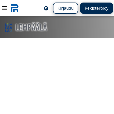
Kirjaudu
Rekisteröidy
LEMPÄÄLÄ