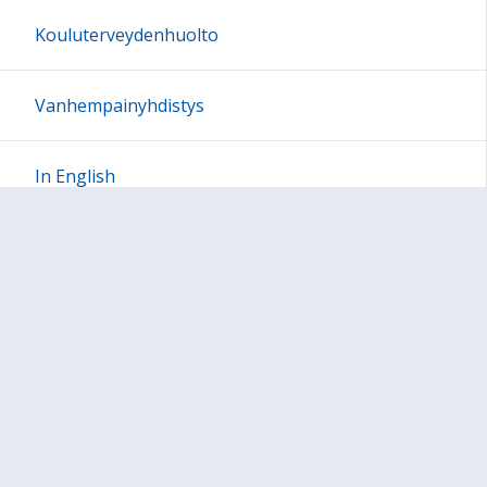
Kouluterveydenhuolto
Vanhempainyhdistys
In English
Sivun alkuun
Ohjeet
Saavutettavuus
Yksityisyydensuoja