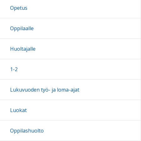
Opetus
17:00
Oppilaalle
18:00
Huoltajalle
19:00
1-2
20:00
Lukuvuoden työ- ja loma-ajat
21:00
Luokat
22:00
Oppilashuolto
23:00