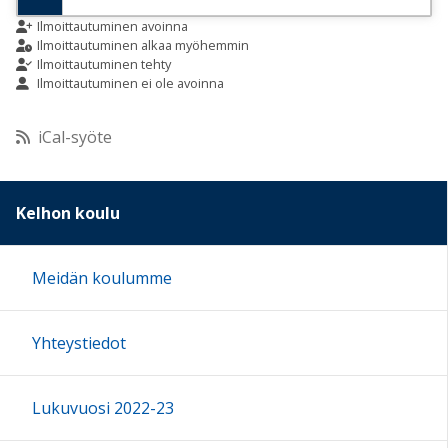
9:00
Ilmoittautuminen avoinna
Ilmoittautuminen alkaa myöhemmin
Ilmoittautuminen tehty
Ilmoittautuminen ei ole avoinna
10:00
iCal-syöte
11:00
12:00
Kelhon koulu
13:00
Meidän koulumme
14:00
Yhteystiedot
15:00
Lukuvuosi 2022-23
16:00