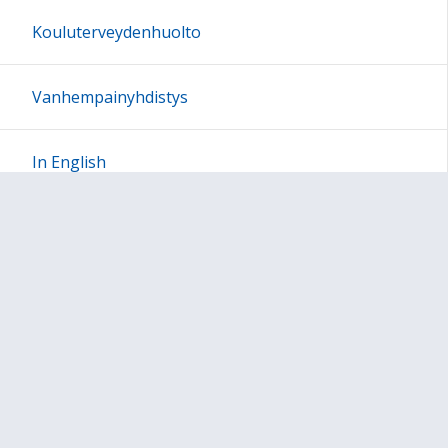
Kouluterveydenhuolto
Vanhempainyhdistys
In English
Sivun alkuun
Ohjeet
Saavutettavuus
Yksityisyydensuoja