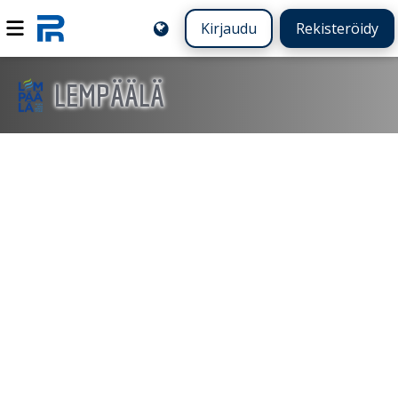
Kirjaudu
Rekisteröidy
LEMPÄÄLÄ