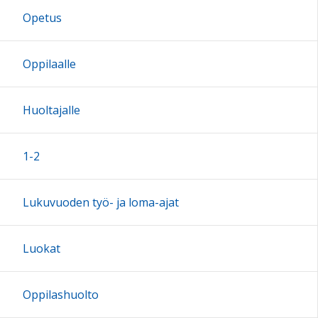
Opetus
17:00
Oppilaalle
18:00
Huoltajalle
19:00
1-2
20:00
Lukuvuoden työ- ja loma-ajat
21:00
Luokat
22:00
Oppilashuolto
23:00