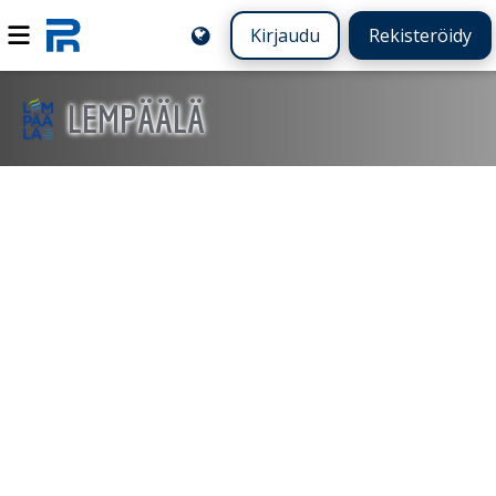
Kirjaudu
Rekisteröidy
LEMPÄÄLÄ