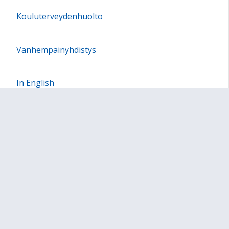
Kouluterveydenhuolto
Vanhempainyhdistys
In English
Sivun alkuun
Ohjeet
Saavutettavuus
Yksityisyydensuoja