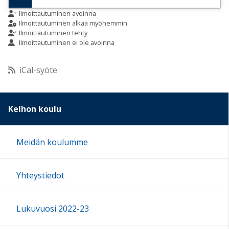
9:00
Ilmoittautuminen avoinna
Ilmoittautuminen alkaa myöhemmin
Ilmoittautuminen tehty
Ilmoittautuminen ei ole avoinna
10:00
iCal-syöte
11:00
12:00
Kelhon koulu
13:00
Meidän koulumme
14:00
Yhteystiedot
15:00
Lukuvuosi 2022-23
16:00