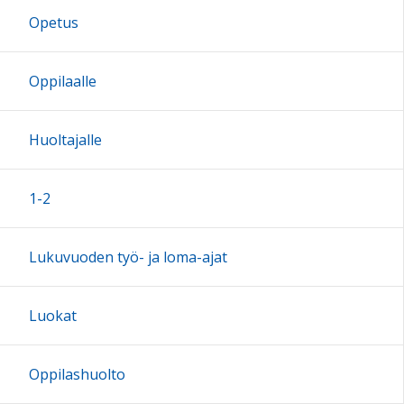
Opetus
17:00
Oppilaalle
18:00
Huoltajalle
19:00
1-2
20:00
Lukuvuoden työ- ja loma-ajat
21:00
Luokat
22:00
Oppilashuolto
23:00