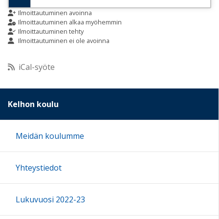
9:00
Ilmoittautuminen avoinna
Ilmoittautuminen alkaa myöhemmin
Ilmoittautuminen tehty
Ilmoittautuminen ei ole avoinna
10:00
iCal-syöte
11:00
12:00
Kelhon koulu
13:00
Meidän koulumme
14:00
Yhteystiedot
15:00
Lukuvuosi 2022-23
16:00