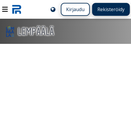
Kirjaudu
Rekisteröidy
LEMPÄÄLÄ