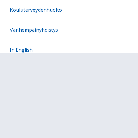
Kouluterveydenhuolto
Vanhempainyhdistys
In English
Sivun alkuun
Ohjeet
Saavutettavuus
Yksityisyydensuoja