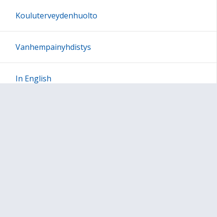
Kouluterveydenhuolto
Vanhempainyhdistys
In English
Sivun alkuun
Ohjeet
Saavutettavuus
Yksityisyydensuoja