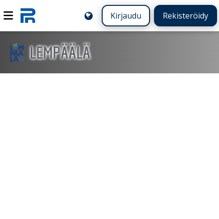
Kirjaudu
Rekisteröidy
LEMPÄÄLÄ