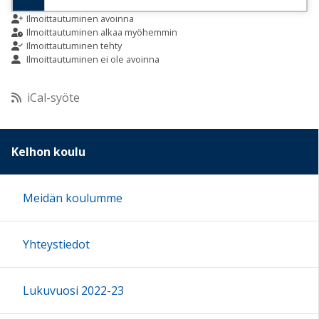
9:00
Ilmoittautuminen avoinna
Ilmoittautuminen alkaa myöhemmin
Ilmoittautuminen tehty
Ilmoittautuminen ei ole avoinna
10:00
iCal-syöte
11:00
12:00
Kelhon koulu
13:00
Meidän koulumme
14:00
Yhteystiedot
15:00
Lukuvuosi 2022-23
16:00