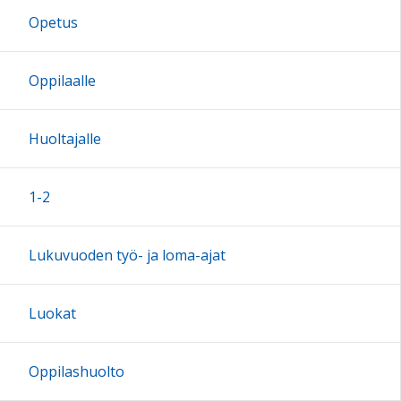
Opetus
17:00
Oppilaalle
18:00
Huoltajalle
19:00
1-2
20:00
Lukuvuoden työ- ja loma-ajat
21:00
Luokat
22:00
Oppilashuolto
23:00