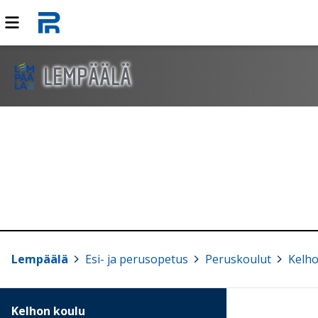
LEMPÄÄLÄ
Lempäälä
>
Esi- ja perusopetus
>
Peruskoulut
>
Kelho
Kelhon koulu