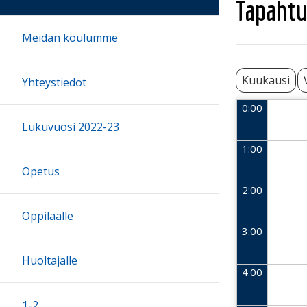
Tapahtu
Meidän koulumme
Kuukausi
Yhteystiedot
0:00
Lukuvuosi 2022-23
1:00
Opetus
2:00
Oppilaalle
3:00
Huoltajalle
4:00
1-2