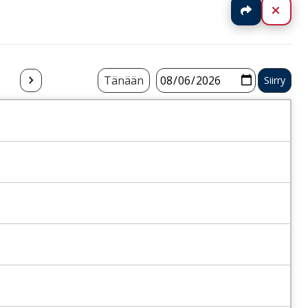
Jaa
Sulj
Tänään