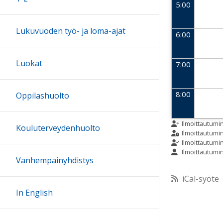
5:00
Lukuvuoden työ- ja loma-ajat
6:00
Luokat
7:00
8:00
Oppilashuolto
9:00
Ilmoittautumi
Kouluterveydenhuolto
Ilmoittautum
Ilmoittautumi
Ilmoittautumi
10:00
Vanhempainyhdistys
iCal-syöte
11:00
In English
12:00