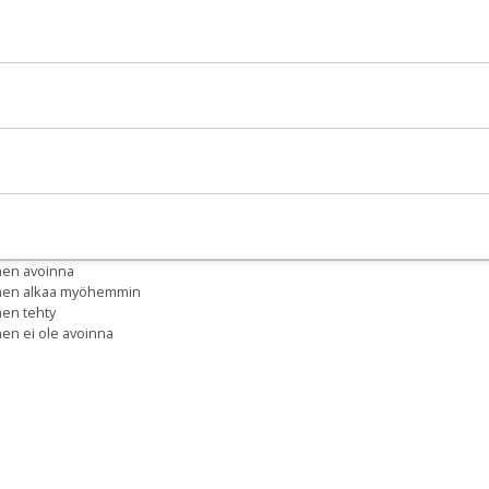
nen avoinna
inen alkaa myöhemmin
nen tehty
nen ei ole avoinna