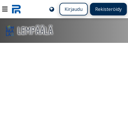
Kirjaudu
Rekisteröidy
LEMPÄÄLÄ