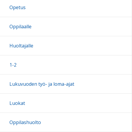
Opetus
17:00
Oppilaalle
18:00
Huoltajalle
19:00
1-2
20:00
Lukuvuoden työ- ja loma-ajat
21:00
Luokat
22:00
Oppilashuolto
23:00