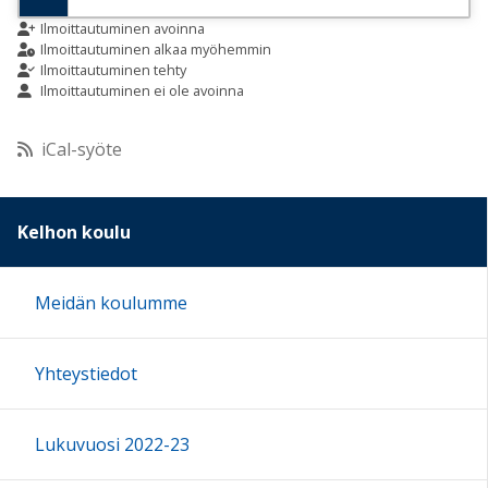
9:00
Ilmoittautuminen avoinna
Ilmoittautuminen alkaa myöhemmin
Ilmoittautuminen tehty
Ilmoittautuminen ei ole avoinna
10:00
iCal-syöte
11:00
12:00
Kelhon koulu
13:00
Meidän koulumme
14:00
Yhteystiedot
15:00
Lukuvuosi 2022-23
16:00