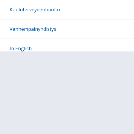
Kouluterveydenhuolto
Vanhempainyhdistys
In English
Sivun alkuun
Ohjeet
Saavutettavuus
Yksityisyydensuoja