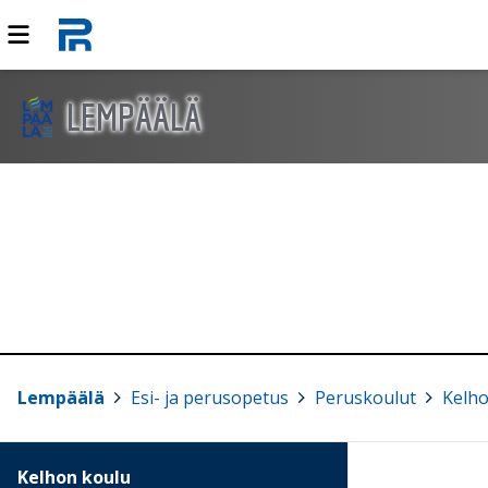
LEMPÄÄLÄ
Lempäälä
>
Esi- ja perusopetus
>
Peruskoulut
>
Kelho
Kelhon koulu