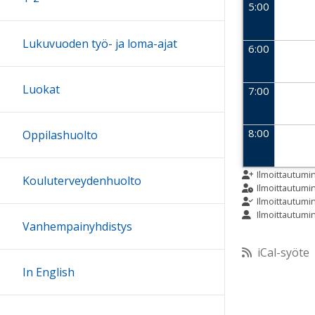
5:00
Lukuvuoden työ- ja loma-ajat
6:00
Luokat
7:00
8:00
Oppilashuolto
9:00
Ilmoittautumi
Kouluterveydenhuolto
Ilmoittautum
Ilmoittautumi
Ilmoittautumi
10:00
Vanhempainyhdistys
iCal-syöte
11:00
In English
12:00