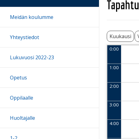
Tapahtu
Meidän koulumme
Kuukausi
Yhteystiedot
0:00
Lukuvuosi 2022-23
1:00
Opetus
2:00
Oppilaalle
3:00
Huoltajalle
4:00
1-2