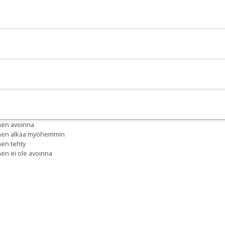
nen avoinna
inen alkaa myöhemmin
nen tehty
nen ei ole avoinna