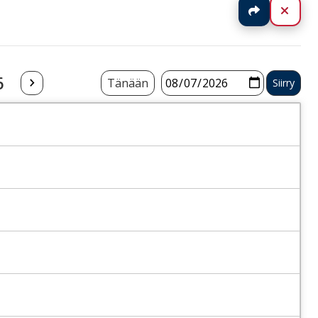
Jaa
Sulj
6
Tänään