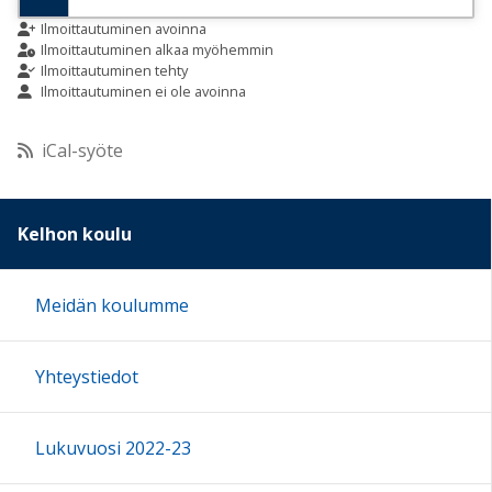
9:00
Ilmoittautuminen avoinna
Ilmoittautuminen alkaa myöhemmin
Ilmoittautuminen tehty
Ilmoittautuminen ei ole avoinna
10:00
iCal-syöte
11:00
12:00
Kelhon koulu
13:00
Meidän koulumme
14:00
Yhteystiedot
15:00
Lukuvuosi 2022-23
16:00