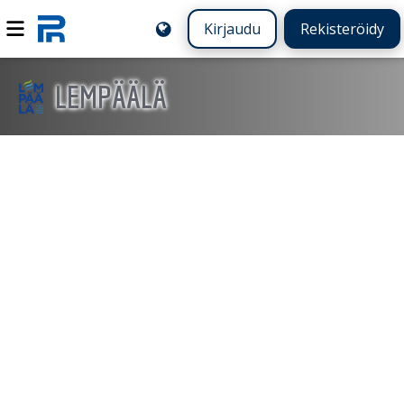
Kirjaudu
Rekisteröidy
LEMPÄÄLÄ