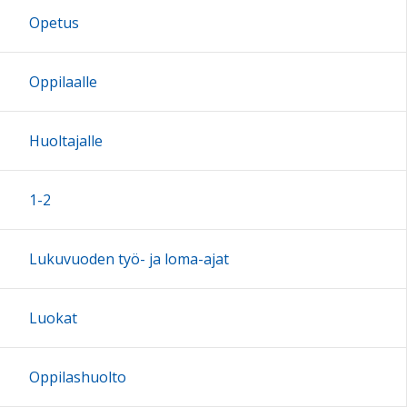
Opetus
17:00
Oppilaalle
18:00
Huoltajalle
19:00
1-2
20:00
Lukuvuoden työ- ja loma-ajat
21:00
Luokat
22:00
Oppilashuolto
23:00