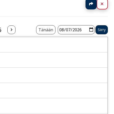
Jaa
Sulj
6
Tänään