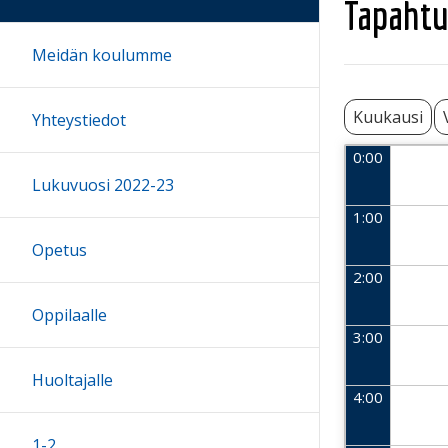
Tapahtu
Meidän koulumme
Kuukausi
Yhteystiedot
0:00
Lukuvuosi 2022-23
1:00
Opetus
2:00
Oppilaalle
3:00
Huoltajalle
4:00
1-2