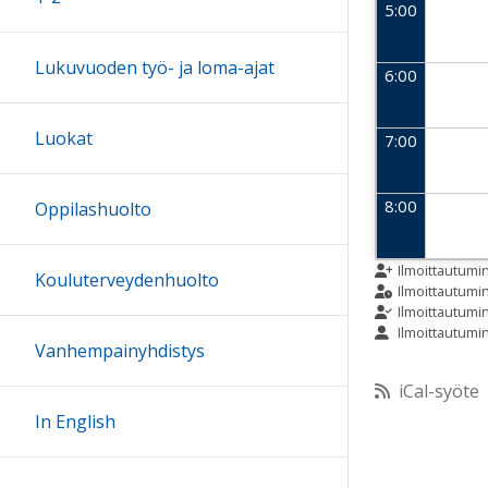
5:00
Lukuvuoden työ- ja loma-ajat
6:00
Luokat
7:00
8:00
Oppilashuolto
9:00
Ilmoittautumi
Kouluterveydenhuolto
Ilmoittautum
Ilmoittautumi
Ilmoittautumi
10:00
Vanhempainyhdistys
iCal-syöte
11:00
In English
12:00