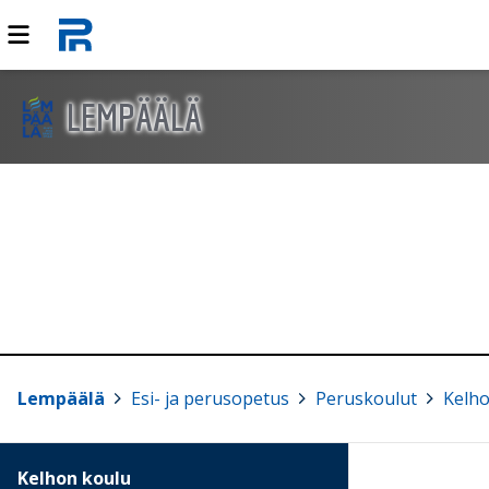
LEMPÄÄLÄ
Lempäälä
>
Esi- ja perusopetus
>
Peruskoulut
>
Kelho
Kelhon koulu