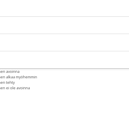
nen avoinna
inen alkaa myöhemmin
nen tehty
nen ei ole avoinna