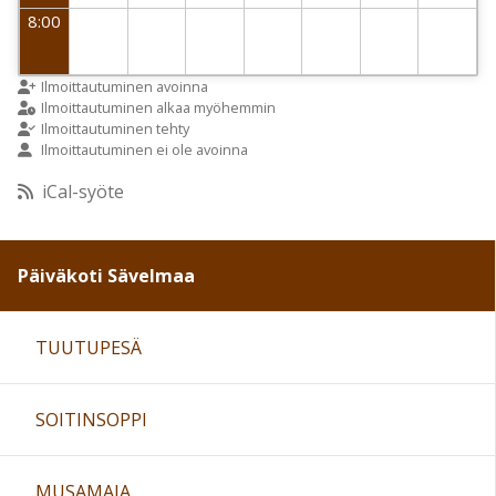
8:00
9:00
Ilmoittautuminen avoinna
Ilmoittautuminen alkaa myöhemmin
Ilmoittautuminen tehty
Ilmoittautuminen ei ole avoinna
10:00
iCal-syöte
11:00
Päiväkoti Sävelmaa
12:00
TUUTUPESÄ
13:00
SOITINSOPPI
14:00
15:00
MUSAMAJA