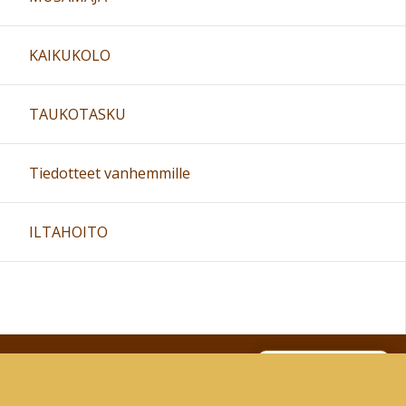
16:00
KAIKUKOLO
17:00
TAUKOTASKU
18:00
Tiedotteet vanhemmille
19:00
ILTAHOITO
20:00
21:00
Sivun alkuun
22:00
Ohjeet