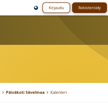
Kirjaudu
Rekisteröidy
t
>
Päiväkoti Sävelmaa
>
Kalenteri