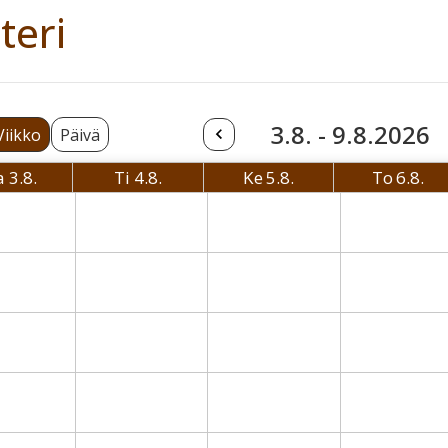
teri
3.8. - 9.8.2026
Viikko
Päivä
a
3.8.
Ti
4.8.
Ke
5.8.
To
6.8.
Maanantai
Tiistai
Keskiviikko
Torsta
08-03 Monday
2026-08-04 Tuesday
2026-08-05 Wednesday
2026-08-06