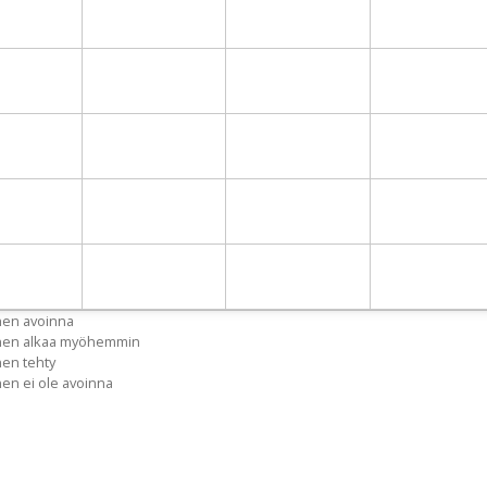
nen avoinna
inen alkaa myöhemmin
nen tehty
nen ei ole avoinna