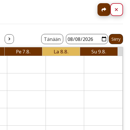
Jaa
Sulj
Tänään
Pe
7.8.
La
8.8.
Su
9.8.
i
Perjantai
Lauantai
Sunnuntai
 Thursday
2026-08-07 Friday
2026-08-08 Saturday
2026-08-09 Sund