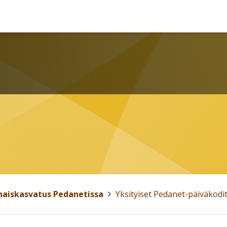
haiskasvatus Pedanetissa
>
Yksityiset Pedanet-päiväkodi