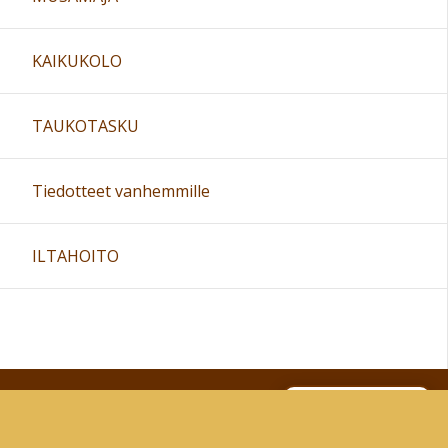
16:00
KAIKUKOLO
17:00
TAUKOTASKU
18:00
Tiedotteet vanhemmille
19:00
ILTAHOITO
20:00
21:00
Sivun alkuun
22:00
Ohjeet