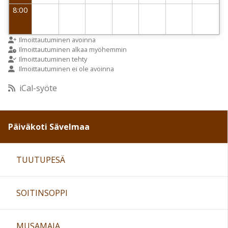
8:00
9:00
Ilmoittautuminen avoinna
Ilmoittautuminen alkaa myöhemmin
Ilmoittautuminen tehty
Ilmoittautuminen ei ole avoinna
10:00
iCal-syöte
11:00
Päiväkoti Sävelmaa
12:00
TUUTUPESÄ
13:00
SOITINSOPPI
14:00
15:00
MUSAMAJA