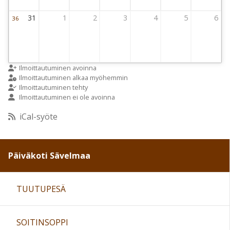
31
1
2
3
4
5
6
36
Viikko 36
31 August 2026 Thursday
1 September 2026 Thursday
2 September 2026 Thursday
3 September 2026 Thursday
4 September 2026 Thursday
5 September 2026 
6 Septemb
Ilmoittautuminen avoinna
Ilmoittautuminen alkaa myöhemmin
Ilmoittautuminen tehty
Ilmoittautuminen ei ole avoinna
iCal-syöte
Päiväkoti Sävelmaa
TUUTUPESÄ
SOITINSOPPI