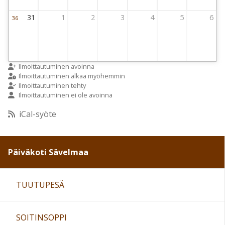
31
1
2
3
4
5
6
36
Viikko 36
31 August 2026 Thursday
1 September 2026 Thursday
2 September 2026 Thursday
3 September 2026 Thursday
4 September 2026 Thursday
5 September 2026 
6 Septemb
Ilmoittautuminen avoinna
Ilmoittautuminen alkaa myöhemmin
Ilmoittautuminen tehty
Ilmoittautuminen ei ole avoinna
iCal-syöte
Päiväkoti Sävelmaa
TUUTUPESÄ
SOITINSOPPI