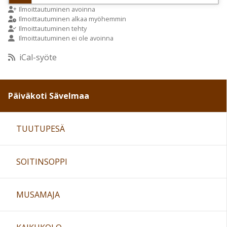
9:00
Ilmoittautuminen avoinna
Ilmoittautuminen alkaa myöhemmin
Ilmoittautuminen tehty
Ilmoittautuminen ei ole avoinna
10:00
iCal-syöte
11:00
Päiväkoti Sävelmaa
12:00
TUUTUPESÄ
13:00
SOITINSOPPI
14:00
15:00
MUSAMAJA
16:00