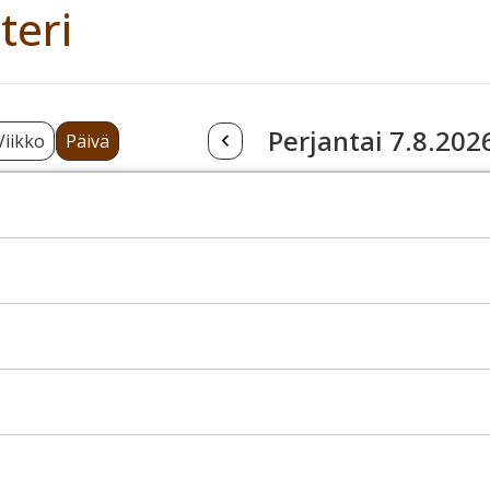
teri
Perjantai 7.8.202
Viikko
Päivä