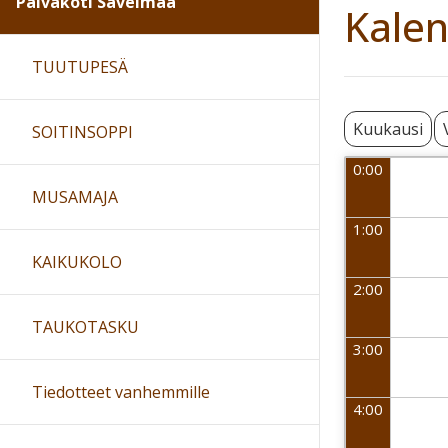
Päiväkoti Sävelmaa
Kalen
TUUTUPESÄ
Kuukausi
SOITINSOPPI
0:00
MUSAMAJA
1:00
KAIKUKOLO
2:00
TAUKOTASKU
3:00
Tiedotteet vanhemmille
4:00