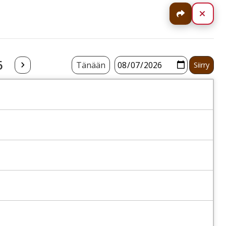
Jaa
Sulj
6
Tänään