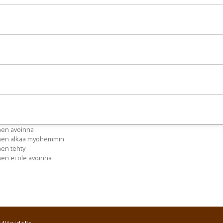
nen avoinna
inen alkaa myöhemmin
nen tehty
nen ei ole avoinna