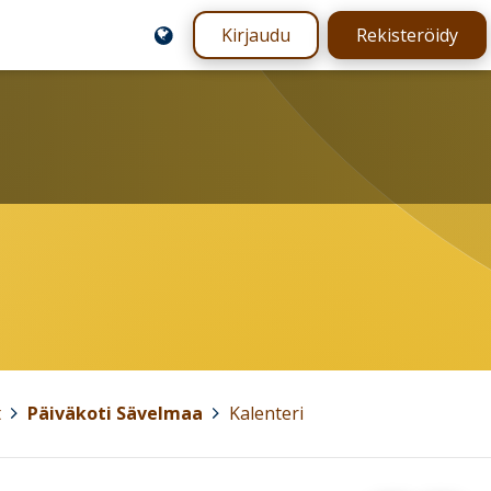
Kirjaudu
Rekisteröidy
t
>
Päiväkoti Sävelmaa
>
Kalenteri