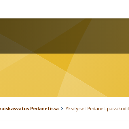
haiskasvatus Pedanetissa
>
Yksityiset Pedanet-päiväkodi