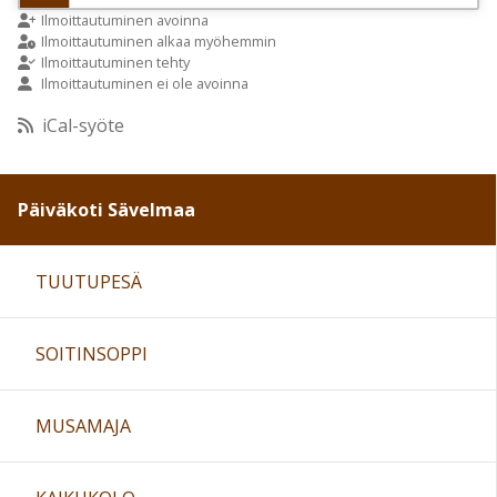
9:00
Ilmoittautuminen avoinna
Ilmoittautuminen alkaa myöhemmin
Ilmoittautuminen tehty
Ilmoittautuminen ei ole avoinna
10:00
iCal-syöte
11:00
Päiväkoti Sävelmaa
12:00
TUUTUPESÄ
13:00
SOITINSOPPI
14:00
15:00
MUSAMAJA
16:00