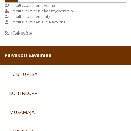
9:00
Ilmoittautuminen avoinna
Ilmoittautuminen alkaa myöhemmin
Ilmoittautuminen tehty
Ilmoittautuminen ei ole avoinna
10:00
iCal-syöte
11:00
Päiväkoti Sävelmaa
12:00
TUUTUPESÄ
13:00
SOITINSOPPI
14:00
15:00
MUSAMAJA
16:00