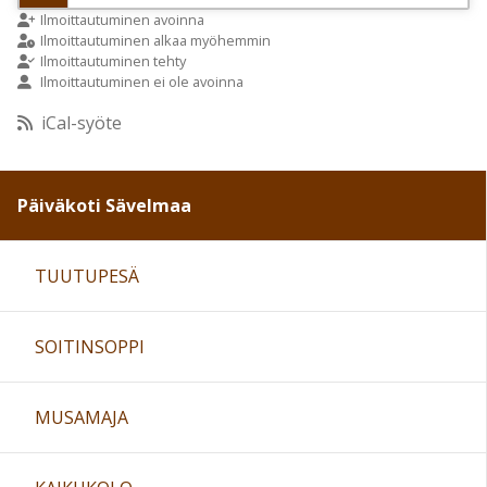
9:00
Ilmoittautuminen avoinna
Ilmoittautuminen alkaa myöhemmin
Ilmoittautuminen tehty
Ilmoittautuminen ei ole avoinna
10:00
iCal-syöte
11:00
Päiväkoti Sävelmaa
12:00
TUUTUPESÄ
13:00
SOITINSOPPI
14:00
15:00
MUSAMAJA
16:00