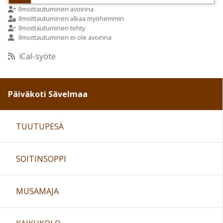
9:00
Ilmoittautuminen avoinna
Ilmoittautuminen alkaa myöhemmin
Ilmoittautuminen tehty
Ilmoittautuminen ei ole avoinna
10:00
iCal-syöte
11:00
Päiväkoti Sävelmaa
12:00
TUUTUPESÄ
13:00
SOITINSOPPI
14:00
15:00
MUSAMAJA
16:00