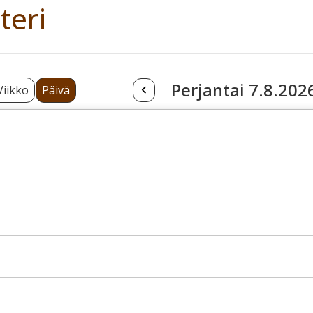
teri
Perjantai 7.8.202
Viikko
Päivä