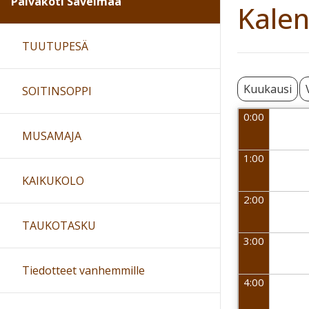
Päiväkoti Sävelmaa
Kalen
TUUTUPESÄ
Kuukausi
SOITINSOPPI
0:00
MUSAMAJA
1:00
KAIKUKOLO
2:00
TAUKOTASKU
3:00
Tiedotteet vanhemmille
4:00