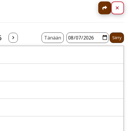
Jaa
Sulj
6
Tänään