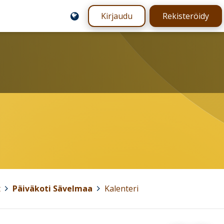
Kirjaudu
Rekisteröidy
t
>
Päiväkoti Sävelmaa
>
Kalenteri