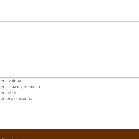
nen avoinna
inen alkaa myöhemmin
nen tehty
nen ei ole avoinna