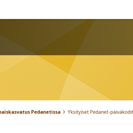
haiskasvatus Pedanetissa
>
Yksityiset Pedanet-päiväkodi