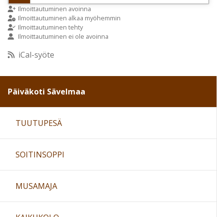
9:00
Ilmoittautuminen avoinna
Ilmoittautuminen alkaa myöhemmin
Ilmoittautuminen tehty
Ilmoittautuminen ei ole avoinna
10:00
iCal-syöte
11:00
Päiväkoti Sävelmaa
12:00
TUUTUPESÄ
13:00
SOITINSOPPI
14:00
15:00
MUSAMAJA
16:00