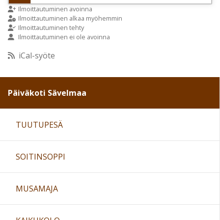
9:00
Ilmoittautuminen avoinna
Ilmoittautuminen alkaa myöhemmin
Ilmoittautuminen tehty
Ilmoittautuminen ei ole avoinna
10:00
iCal-syöte
11:00
Päiväkoti Sävelmaa
12:00
TUUTUPESÄ
13:00
SOITINSOPPI
14:00
15:00
MUSAMAJA
16:00