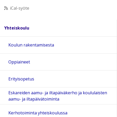
iCal-syöte
11:00
12:00
Yhteiskoulu
13:00
Koulun rakentamisesta
14:00
Oppiaineet
15:00
Erityisopetus
16:00
Eskareiden aamu- ja iltapäiväkerho ja koululaisten
aamu- ja iltapäivätoiminta
17:00
Kerhotoiminta yhteiskoulussa