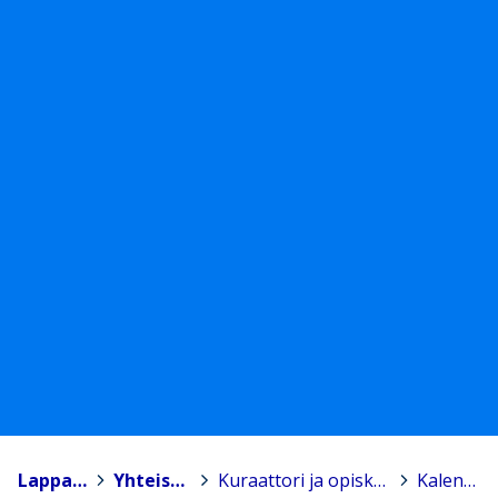
Lappajärvi
>
Yhteiskoulu
>
Kuraattori ja opiskeluhuolto
>
Kalenteri