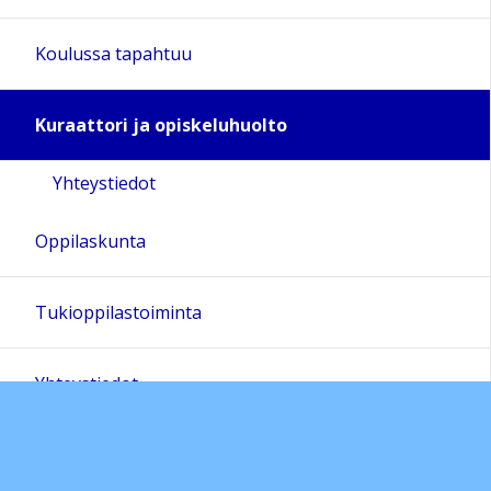
18:00
Koulussa tapahtuu
19:00
Kuraattori ja opiskeluhuolto
20:00
Yhteystiedot
21:00
Oppilaskunta
22:00
Tukioppilastoiminta
23:00
Yhteystiedot
Valintaoppaat