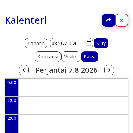
Kalenteri
Jaa
Sul
Tänään
Kuukausi
Viikko
Päivä
Perjantai 7.8.2026
0:00
1:00
2:00