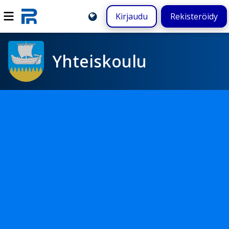
Kirjaudu
Rekisteröidy
Yhteiskoulu