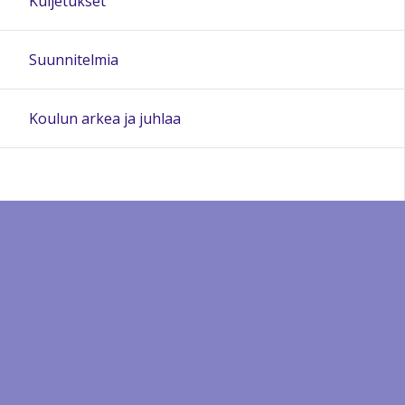
Kuljetukset
Suunnitelmia
Koulun arkea ja juhlaa
Sivun alkuun
Ohjeet
Saavutettavuus
Yksityisyydensuoja
Lähetä palautetta Peda.net-ylläpidolle
Ilmoita asiaton sisältö