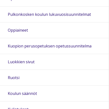
19:00
Pulkonkosken koulun lukuvuosisuunnitelmat
20:00
Oppiaineet
21:00
Kuopion perusopetuksen opetussuunnitelma
22:00
Luokkien sivut
23:00
Ruotsi
Koulun säännöt