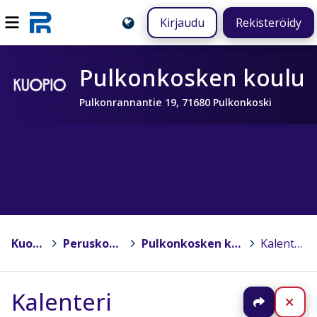
Kirjaudu
Rekisteröidy
Pulkonkosken koulu
Pulkonrannantie 19, 71680 Pulkonkoski
Kuopio
>
Peruskoulut
>
Pulkonkosken koulu
>
Kalenteri
Kalenteri
Jaa
Sul