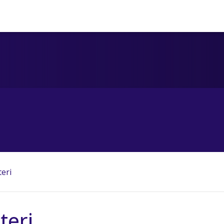
teri
teri