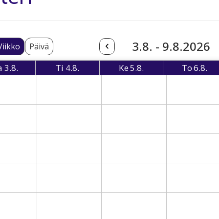
3.8. - 9.8.2026
Viikko
Päivä
a
3.8.
Ti
4.8.
Ke
5.8.
To
6.8.
Maanantai
Tiistai
Keskiviikko
Torsta
08-03 Monday
2026-08-04 Tuesday
2026-08-05 Wednesday
2026-08-06