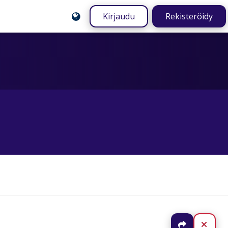
Kirjaudu
Rekisteröidy
Jaa
Sulj