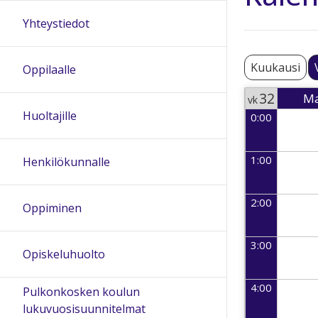
Yhteystiedot
Kuukausi
Oppilaalle
32
M
vk
Huoltajille
0:00
Week 32
2026-
1:00
Henkilökunnalle
2:00
Oppiminen
3:00
Opiskeluhuolto
4:00
Pulkonkosken koulun
lukuvuosisuunnitelmat