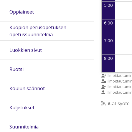
5:00
Oppiaineet
6:00
Kuopion perusopetuksen
opetussuunnitelma
7:00
Luokkien sivut
8:00
Ruotsi
9:00
Ilmoittautumi
Ilmoittautum
Ilmoittautumi
Koulun säännöt
Ilmoittautumi
10:00
iCal-syöte
Kuljetukset
11:00
Suunnitelmia
12:00