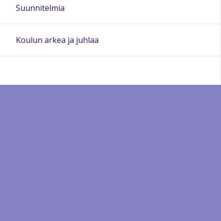
Suunnitelmia
Koulun arkea ja juhlaa
Sivun alkuun
Ohjeet
Saavutettavuus
Yksityisyydensuoja
Lähetä palautetta Peda.net-ylläpidolle
Ilmoita asiaton sisältö
Tämän sivun lisenssi
Peda.net-yleislisenssi