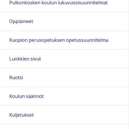
Pulkonkosken koulun lukuvuosisuunnitelmat
20:00
Oppiaineet
21:00
Kuopion perusopetuksen opetussuunnitelma
22:00
Luokkien sivut
23:00
Ruotsi
Koulun säännöt
Kuljetukset