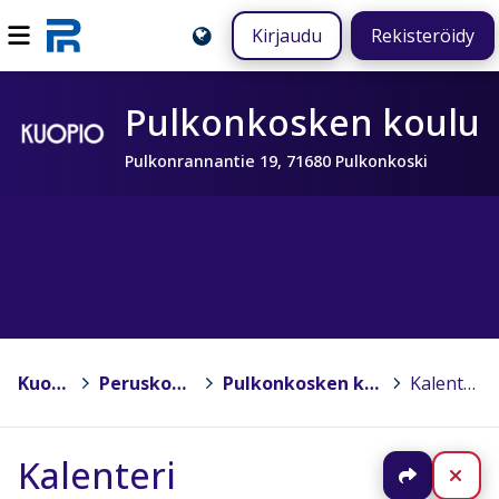
Kirjaudu
Rekisteröidy
Pulkonkosken koulu
Pulkonrannantie 19, 71680 Pulkonkoski
Kuopio
>
Peruskoulut
>
Pulkonkosken koulu
>
Kalenteri
Kalenteri
Jaa
Sul