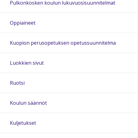
Pulkonkosken koulun lukuvuosisuunnitelmat
20:00
Oppiaineet
21:00
Kuopion perusopetuksen opetussuunnitelma
22:00
Luokkien sivut
23:00
Ruotsi
Koulun säännöt
Kuljetukset