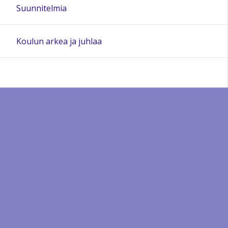
Suunnitelmia
Koulun arkea ja juhlaa
Sivun alkuun
Ohjeet
Saavutettavuus
Yksityisyydensuoja
Lähetä palautetta Peda.net-ylläpidolle
Ilmoita asiaton sisältö
Tämän sivun lisenssi
Peda.net-yleislisenssi