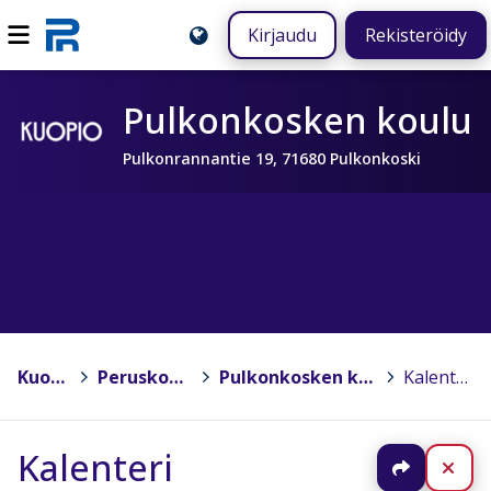
Kirjaudu
Rekisteröidy
Pulkonkosken koulu
Pulkonrannantie 19, 71680 Pulkonkoski
Kuopio
>
Peruskoulut
>
Pulkonkosken koulu
>
Kalenteri
Kalenteri
Jaa
Sul