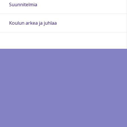
Suunnitelmia
Koulun arkea ja juhlaa
Sivun alkuun
Ohjeet
Saavutettavuus
Yksityisyydensuoja
Lähetä palautetta Peda.net-ylläpidolle
Ilmoita asiaton sisältö
Tämän sivun lisenssi
Peda.net-yleislisenssi