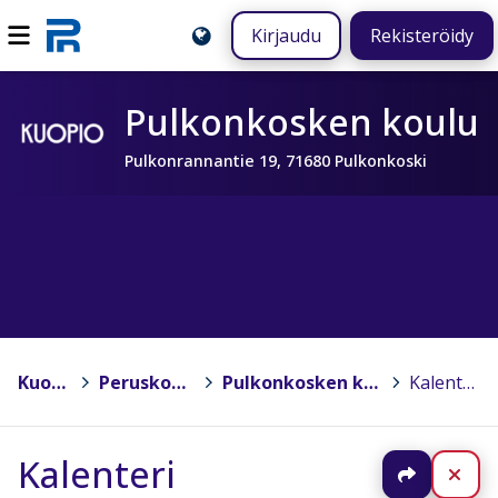
Kirjaudu
Rekisteröidy
Pulkonkosken koulu
Pulkonrannantie 19, 71680 Pulkonkoski
Kuopio
>
Peruskoulut
>
Pulkonkosken koulu
>
Kalenteri
Kalenteri
Jaa
Sul