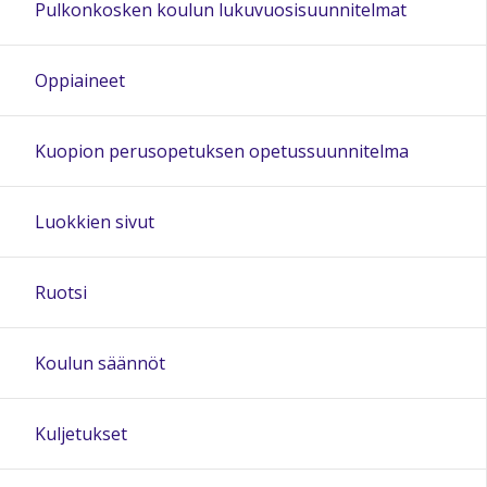
Pulkonkosken koulun lukuvuosisuunnitelmat
20:00
Oppiaineet
21:00
Kuopion perusopetuksen opetussuunnitelma
22:00
Luokkien sivut
23:00
Ruotsi
Koulun säännöt
Kuljetukset