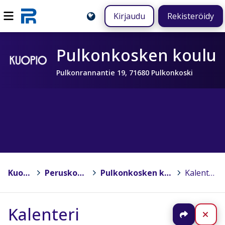
Kirjaudu
Rekisteröidy
Pulkonkosken koulu
Pulkonrannantie 19, 71680 Pulkonkoski
Kuopio
>
Peruskoulut
>
Pulkonkosken koulu
>
Kalenteri
Kalenteri
Jaa
Sul