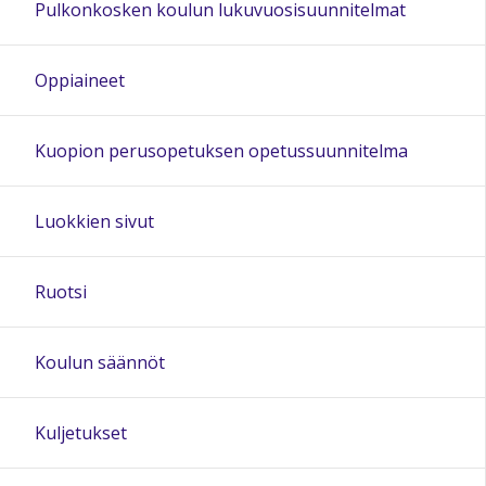
Pulkonkosken koulun lukuvuosisuunnitelmat
20:00
Oppiaineet
21:00
Kuopion perusopetuksen opetussuunnitelma
22:00
Luokkien sivut
23:00
Ruotsi
Koulun säännöt
Kuljetukset