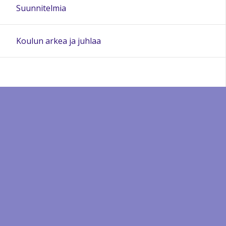
Suunnitelmia
Koulun arkea ja juhlaa
Sivun alkuun
Ohjeet
Saavutettavuus
Yksityisyydensuoja
Lähetä palautetta Peda.net-ylläpidolle
Ilmoita asiaton sisältö
Tämän sivun lisenssi
Peda.net-yleislisenssi