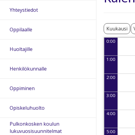
Yhteystiedot
Kuukausi
Oppilaalle
0:00
Huoltajille
1:00
Henkilökunnalle
2:00
Oppiminen
3:00
Opiskeluhuolto
4:00
Pulkonkosken koulun
lukuvuosisuunnitelmat
5:00