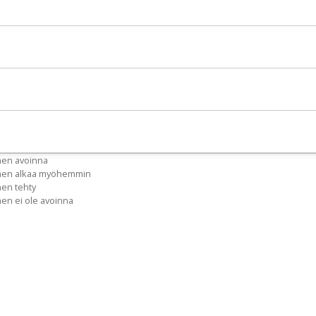
nen avoinna
inen alkaa myöhemmin
nen tehty
nen ei ole avoinna