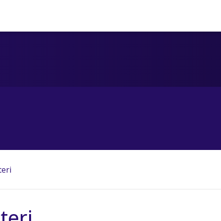
teri
teri