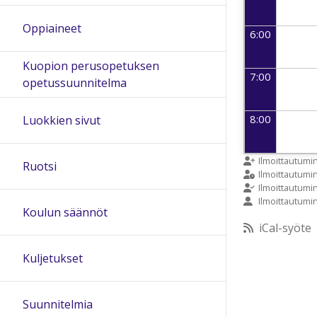
Oppiaineet
6:00
Kuopion perusopetuksen
7:00
opetussuunnitelma
8:00
Luokkien sivut
9:00
Ilmoittautumi
Ruotsi
Ilmoittautum
Ilmoittautumi
Ilmoittautumi
10:00
Koulun säännöt
iCal-syöte
11:00
Kuljetukset
12:00
Suunnitelmia