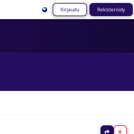
Kirjaudu
Rekisteröidy
Jaa
Sulj