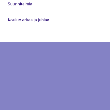
Suunnitelmia
Koulun arkea ja juhlaa
Sivun alkuun
Ohjeet
Saavutettavuus
Yksityisyydensuoja
Lähetä palautetta Peda.net-ylläpidolle
Ilmoita asiaton sisältö
Tämän sivun lisenssi
Peda.net-yleislisenssi