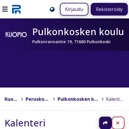
Kirjaudu
Rekisteröidy
Pulkonkosken koulu
Pulkonrannantie 19, 71680 Pulkonkoski
Kuopio
>
Peruskoulut
>
Pulkonkosken koulu
>
Kalenteri
Kalenteri
Jaa
Sul