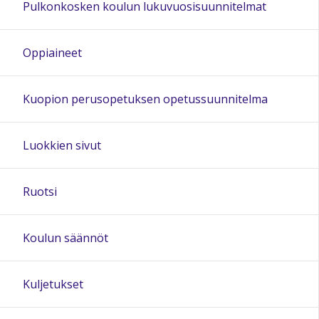
Pulkonkosken koulun lukuvuosisuunnitelmat
20:00
Oppiaineet
21:00
Kuopion perusopetuksen opetussuunnitelma
22:00
Luokkien sivut
23:00
Ruotsi
Koulun säännöt
Kuljetukset