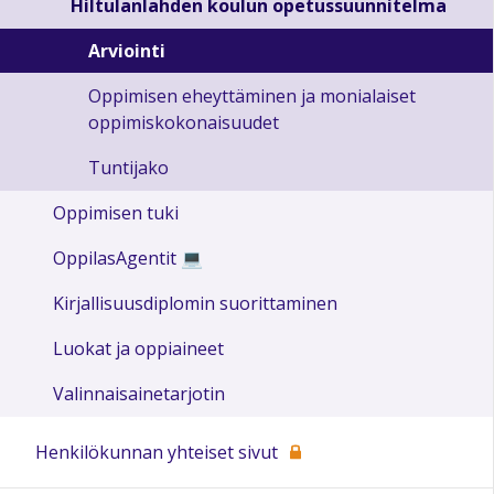
Hiltulanlahden koulun opetussuunnitelma
Arviointi
Oppimisen eheyttäminen ja monialaiset
oppimiskokonaisuudet
Tuntijako
Oppimisen tuki
OppilasAgentit 💻
Kirjallisuusdiplomin suorittaminen
Luokat ja oppiaineet
Valinnaisainetarjotin
Henkilökunnan yhteiset sivut