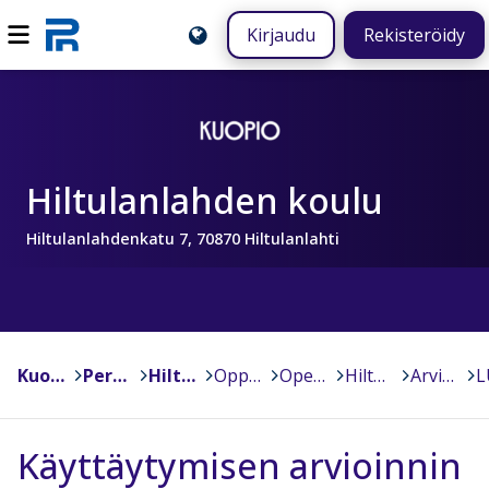
Kirjaudu
Rekisteröidy
Hiltulanlahden koulu
Hiltulanlahdenkatu 7, 70870 Hiltulanlahti
Kuopio
>
Peruskoulut
>
Hiltulanlahden koulu
>
Oppiminen
>
Opetussuunnitelma
>
Hiltulanlahden koulun opetussuunnitelma
>
Arviointi
>
Käyttäytymisen arvioinnin