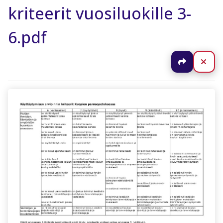
kriteerit vuosiluokille 3-
6.pdf
Jaa
Sul