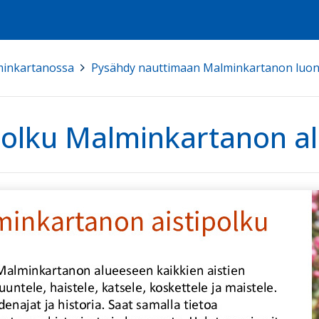
minkartanossa
>
Pysähdy nauttimaan Malminkartanon luon
polku Malminkartanon al