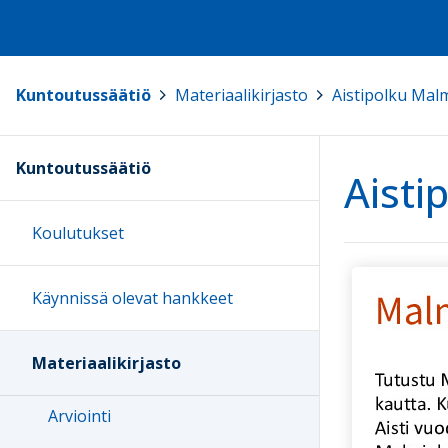
Kuntoutussäätiö
>
Materiaalikirjasto
>
Aistipolku Mal
Kuntoutussäätiö
Aisti
Koulutukset
Käynnissä olevat hankkeet
Materiaalikirjasto
Arviointi