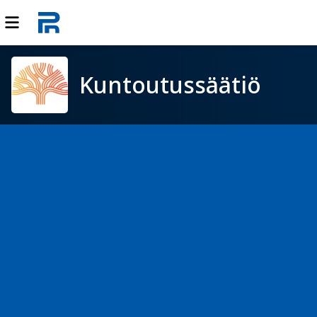
Kuntoutussäätiö