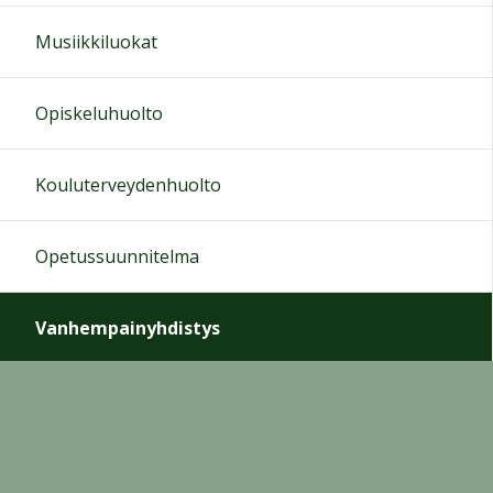
Musiikkiluokat
Opiskeluhuolto
Kouluterveydenhuolto
Opetussuunnitelma
Vanhempainyhdistys
Säännöt
Musiikkiluokkien tuki ry