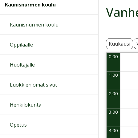
Kaunisnurmen koulu
Vanh
Kaunisnurmen koulu
Kuukausi
Oppilaalle
0:00
Huoltajalle
1:00
Luokkien omat sivut
2:00
Henkilökunta
3:00
Opetus
4:00