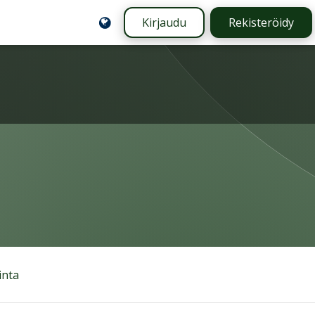
Kirjaudu
Rekisteröidy
inta