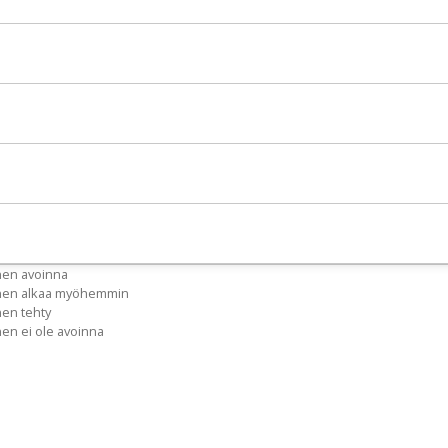
nen avoinna
inen alkaa myöhemmin
nen tehty
nen ei ole avoinna