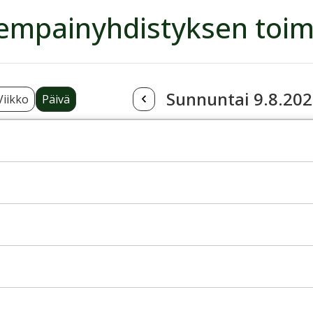
empainyhdistyksen toim
Sunnuntai 9.8.20
Viikko
Päivä