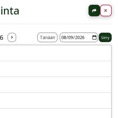
inta
Jaa
Sulj
26
Tänään