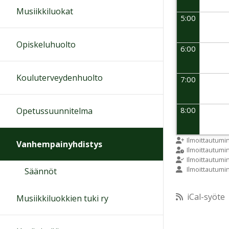
Musiikkiluokat
5:00
Opiskeluhuolto
6:00
Kouluterveydenhuolto
7:00
8:00
Opetussuunnitelma
9:00
Ilmoittautumi
Vanhempainyhdistys
Ilmoittautum
Ilmoittautumi
Ilmoittautumi
Säännöt
10:00
iCal-syöte
Musiikkiluokkien tuki ry
11:00